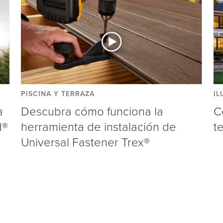
PISCINA Y TERRAZA
IL
a
Descubra cómo funciona la
C
d®
herramienta de instalación de
t
Universal Fastener Trex®