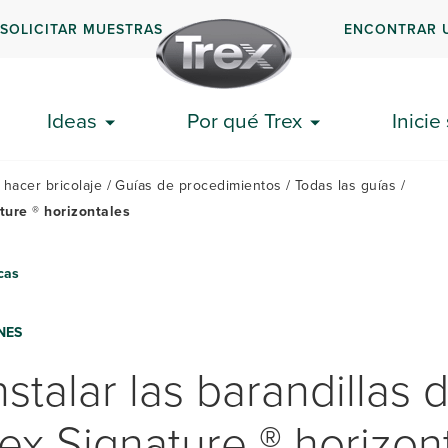
SOLICITAR MUESTRAS
ENCONTRAR 
GUÍAS
DOC
EMPEZAR
EXPLICATIVAS
FRE
Ideas
Por qué Trex
Inicie
 hacer bricolaje
Guías de procedimientos
Todas las guías
ture ® horizontales
cas
NES
stalar las barandillas 
rex Signature ® horizon