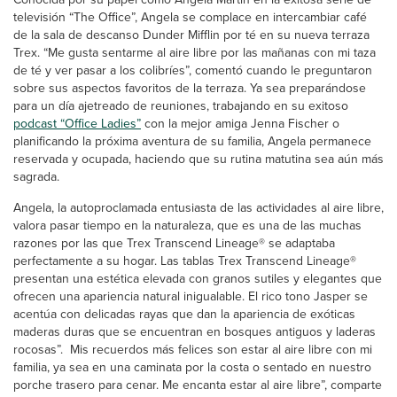
televisión “The Office”, Angela se complace en intercambiar café
de la sala de descanso Dunder Mifflin por té en su nueva terraza
Trex. “Me gusta sentarme al aire libre por las mañanas con mi taza
de té y ver pasar a los colibríes”, comentó cuando le preguntaron
sobre sus aspectos favoritos de la terraza. Ya sea preparándose
para un día ajetreado de reuniones, trabajando en su exitoso
podcast “Office Ladies”
con la mejor amiga Jenna Fischer o
planificando la próxima aventura de su familia, Angela permanece
reservada y ocupada, haciendo que su rutina matutina sea aún más
sagrada.
Angela, la autoproclamada entusiasta de las actividades al aire libre,
valora pasar tiempo en la naturaleza, que es una de las muchas
razones por las que Trex Transcend Lineage® se adaptaba
perfectamente a su hogar. Las tablas Trex Transcend Lineage®
presentan una estética elevada con granos sutiles y elegantes que
ofrecen una apariencia natural inigualable. El rico tono Jasper se
acentúa con delicadas rayas que dan la apariencia de exóticas
maderas duras que se encuentran en bosques antiguos y laderas
rocosas”. Mis recuerdos más felices son estar al aire libre con mi
familia, ya sea en una caminata por la costa o sentado en nuestro
porche trasero para cenar. Me encanta estar al aire libre”, comparte