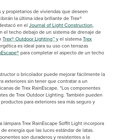
s y propietarios de viviendas que deseen
birán la última idea brillante de Trex®
 destacó en el
Journal of Light Construction
,
en el techo debajo de un sistema de drenaje de
ón
Trex® Outdoor Lighting™ y
el sistema
Trex
nergética es ideal para su uso con terrazas
inEscape®
para completar el aspecto de un techo
structor o bricolador puede mejorar fácilmente la
ra exteriores sin tener que contratar a un
mericanas de Trex RainEscape. “Los componentes
ntes de Trex Outdoor Lighting. También pueden
 productos para exteriores sea más seguro y
 lámpara Trex RainEscape Soffit Light incorpora
 energía que las luces estándar de latas.
ponentes son duraderos y resistentes a la