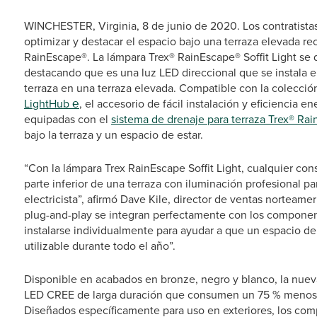
WINCHESTER, Virginia, 8 de junio de 2020. Los contratista
optimizar y destacar el espacio bajo una terraza elevada reci
RainEscape®. La lámpara Trex® RainEscape® Soffit Light se
destacando que es una luz LED direccional que se instala 
terraza en una terraza elevada. Compatible con la colecci
LightHub ℮
, el accesorio de fácil instalación y eficiencia e
equipadas con el
sistema de drenaje para terraza Trex® Ra
bajo la terraza y un espacio de estar.
“Con la lámpara Trex RainEscape Soffit Light, cualquier con
parte inferior de una terraza con iluminación profesional pa
electricista”, afirmó Dave Kile, director de ventas nortea
plug-and-play se integran perfectamente con los compone
instalarse individualmente para ayudar a que un espacio de
utilizable durante todo el año”.
Disponible en acabados en bronze, negro y blanco, la nueva
LED CREE de larga duración que consumen un 75 % menos de
Diseñados específicamente para uso en exteriores, los com