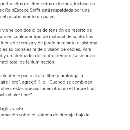
soportar años de elementos extremos, incluso en
rex RainEscape Soffit está respaldada por una
a el recubrimiento en polvo.
to viene con dos clips de tensión de resorte de
a en cualquier tipo de material de sofito. Las
 luces de terraza y de jardín mediante el sistema
es adicionales ni de división de cables. Para
l y un atenuador de control remoto (se venden
trol total de la iluminación.
quier espacio al aire libre y prolonga la
 aire libre”, agregó Kile. “Cuando se combinan
tivo, estas nuevas luces ofrecen el toque final
la al aire libre”.
ight, visite
ormación sobre el sistema de drenaje bajo la