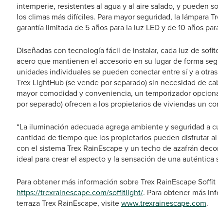
intemperie, resistentes al agua y al aire salado, y pueden 
los climas más difíciles. Para mayor seguridad, la lámpara T
garantía limitada de 5 años para la luz LED y de 10 años par
Diseñadas con tecnología fácil de instalar, cada luz de sofi
acero que mantienen el accesorio en su lugar de forma segur
unidades individuales se pueden conectar entre sí y a otras
Trex LightHub (se vende por separado) sin necesidad de cabl
mayor comodidad y conveniencia, un temporizador opciona
por separado) ofrecen a los propietarios de viviendas un con
“La iluminación adecuada agrega ambiente y seguridad a cual
cantidad de tiempo que los propietarios pueden disfrutar al
con el sistema Trex RainEscape y un techo de azafrán decora
ideal para crear el aspecto y la sensación de una auténtica sa
Para obtener más información sobre Trex RainEscape Soffit L
https://trexrainescape.com/soffitlight/
. Para obtener más inf
terraza Trex RainEscape, visite
www.trexrainescape.com
.