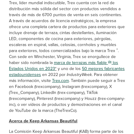
Trex, líder mundial indiscutible, Trex cuenta con la red de
distribución más sólida del sector con productos vendidos a
través de más de 6700 puntos de venta en seis continentes.
A través de acuerdos de licencia estratégicos, la empresa
ofrece una completa cartera de productos para exteriores que
incluye drenaje de terraza, cintas destellantes, iluminación
LED, componentes de cocina para exteriores, pérgolas,
escaleras en espiral, vallas, celosías, cornholes y muebles
®
para exteriores, todos comercializados bajo la marca Trex
.
Con sede en Winchester, Virginia, Trex se enorgullece de
de
haber sido nombrada la
marca de terrazas más fiable
los
Estados Unidos en 2023
*
y uno de los
50 mejores fabricantes
estadounidenses
en 2022 por
IndustryWeek
. Para obtener
más información, visite
Trex.com
. También puede seguir a Trex
en Facebook (trexcompany), Instagram (trexcompany), X
(Trex_Company), LinkedIn (trex-company), TikTok
(trexcompany), Pinterest (trexcompany) y Houzz (trex-company-
inc), o ver vídeos de productos y demostraciones en el canal
de YouTube de la marca (TheTrexCo).
Acerca de Keep Arkansas Beautiful
La Comisión Keep Arkansas Beautiful (KAB) forma parte de los