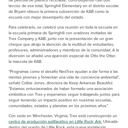
de película de plástico reciclable. Contribuyendo casi dos
tercios de ese total, Springhill Elementary en el distrito escolar
de Bryant obtuvo la primera subvención de KAB como la
escuela con mejor desempeño del estado.
Para celebrarlo, se celebró una reunión en toda la escuela en
la escuela primaria de Springhill con oradores invitados de
Trex Company y KAB, junto con la presentación de un gran
cheque que atrajo la atención de la multitud de estudiantes,
profesores, administradores y miembros de la comunidad. A la
diversión se añadió una aparición especial de Otto the Otter,
la mascota de KAB.
“Programas como el desafío NexTrex ayudan a dar forma a las
mentes jóvenes y fomentan una vida de conciencia ambiental”,
señaló Colbie Jones, directora de Keep Arkansas Beautiful.
“Estamos entusiasmados de haber formado una asociación
simbiótica con Trex y esperamos seguir trabajando juntos para
seguir teniendo un impacto positivo en nuestras escuelas,
comunidades, estados y planetas en los próximos años”.
Con sede en Winchester, Virginia, Trex está construyendo un
centro de producción polifacético en Little Rock, Ark.
Ubicada
dentro del puerto de Little Rock, esta nueva instalación