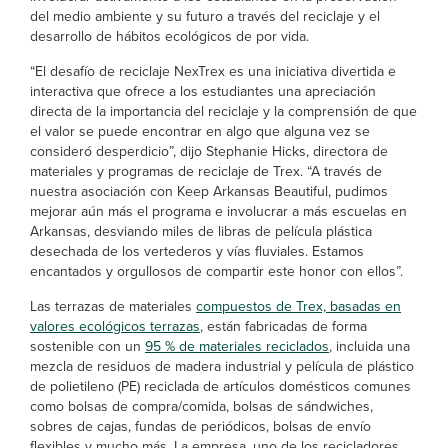
del medio ambiente y su futuro a través del reciclaje y el
desarrollo de hábitos ecológicos de por vida.
“El desafío de reciclaje NexTrex es una iniciativa divertida e
interactiva que ofrece a los estudiantes una apreciación
directa de la importancia del reciclaje y la comprensión de que
el valor se puede encontrar en algo que alguna vez se
consideró desperdicio”, dijo Stephanie Hicks, directora de
materiales y programas de reciclaje de Trex. “A través de
nuestra asociación con Keep Arkansas Beautiful, pudimos
mejorar aún más el programa e involucrar a más escuelas en
Arkansas, desviando miles de libras de película plástica
desechada de los vertederos y vías fluviales. Estamos
encantados y orgullosos de compartir este honor con ellos”.
Las terrazas de materiales
compuestos de Trex, basadas en
valores ecológicos terrazas
, están fabricadas de forma
sostenible con un
95 % de materiales reciclados
, incluida una
mezcla de residuos de madera industrial y película de plástico
de polietileno (PE) reciclada de artículos domésticos comunes
como bolsas de compra/comida, bolsas de sándwiches,
sobres de cajas, fundas de periódicos, bolsas de envío
flexibles y mucho más. La empresa, uno de los recicladores