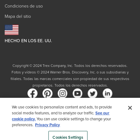
Condiciones de uso
Mapa del sitio
HECHO EN LOS EE. UU.
Copyright © 2024 Trex Company, Inc. Todos los derechos reservados.
Fotos y vídeos © 2024 Warner Bros. Discovery, Inc. o sus subsidiarias y
filiales. Todas las marcas comerciales son propiedad de sus respectivos
propietarios. Todos los derechos reservados.
We use cookies to personalize content and ads, to provide
social media features, and to analyze our traffic.
See our
País
cookie policy.
You can use cookie settings to change your
preferences.
Privacy Policy
Al elegir su país, reconoce que ha leído la Política de privacidad de Trex
Cookies Settings