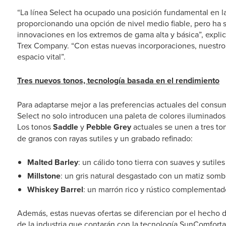
“La línea Select ha ocupado una posición fundamental en l
proporcionando una opción de nivel medio fiable, pero ha s
innovaciones en los extremos de gama alta y básica”, expl
Trex Company. “Con estas nuevas incorporaciones, nuestro 
espacio vital”.
Tres nuevos tonos, tecnología basada en el rendimiento
Para adaptarse mejor a las preferencias actuales del consum
Select no solo introducen una paleta de colores iluminados
Los tonos
Saddle
y
Pebble Grey
actuales se unen a tres to
de granos con rayas sutiles y un grabado refinado:
Malted Barley
: un cálido tono tierra con suaves y sutile
Millstone
: un gris natural desgastado con un matiz som
Whiskey Barrel
: un marrón rico y rústico complementad
Además, estas nuevas ofertas se diferencian por el hecho 
de la industria que contarán con la tecnología SunComforta