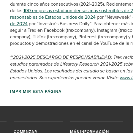
durante cinco años consecutivos (2021-2025). Recientemente
de las
100 empresas estadounidenses más sostenibles de 
responsables de Estados Unidos de 2024
por “Newsweek” e
de 2024
por “Investor’s Business Daily”. Para obtener más i
seguir a Trex en Facebook (trexcompany), Instagram (trexco
company), TikTok (trexcompany), Pinterest (trexcompany) y 
productos y demostraciones en el canal de YouTube de la m
**2021-2025 DESCARGO DE RESPONSABILIDAD
: Trex rec
estudios patentados de Lifestory Research 2021-2025 sobre 
Estados Unidos. Los resultados del estudio se basan en la
encuestadas. Sus experiencias pueden variar. Visite
www.l
IMPRIMIR ESTA PÁGINA
COMENZAR
MÁS INFORMACIÓN