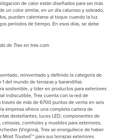
itigación de calor están diseñados para ser más
e un color similar, en un día caluroso y soleado,
os, pueden calentarse al toque cuando la luz
rgos períodos de tiempo. En esos días, se debe
ada de Trex en trex.com.
entado, reinventado y definido la categoría de
 1 del mundo de terrazas y barandillas
a sostenible, y líder en productos para exteriores
al indiscutible, Trex cuenta con la red de
a través de más de 6700 puntos de venta en seis
, la empresa ofrece una completa cartera de
cintas destellantes, luces LED, componentes de
s, celosías, cornholes y muebles para exteriores,
chester (Virginia), Trex se enorgullece de haber
®
’s Most Trusted
* para sus terrazas exteriores