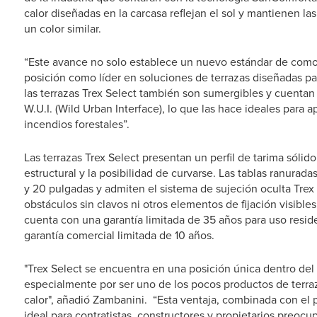
calor diseñadas en la carcasa reflejan el sol y mantienen las
un color similar.
“Este avance no solo establece un nuevo estándar de como
posición como líder en soluciones de terrazas diseñadas pa
las terrazas Trex Select también son sumergibles y cuentan
W.U.I. (Wild Urban Interface), lo que las hace ideales para 
incendios forestales”.
Las terrazas Trex Select presentan un perfil de tarima sólid
estructural y la posibilidad de curvarse. Las tablas ranurad
y 20 pulgadas y admiten el sistema de sujeción oculta Tre
obstáculos sin clavos ni otros elementos de fijación visible
cuenta con una garantía limitada de 35 años para uso resid
garantía comercial limitada de 10 años.
"Trex Select se encuentra en una posición única dentro de
especialmente por ser uno de los pocos productos de terra
calor", añadió Zambanini. “Esta ventaja, combinada con el 
ideal para contratistas, constructores y propietarios preocup