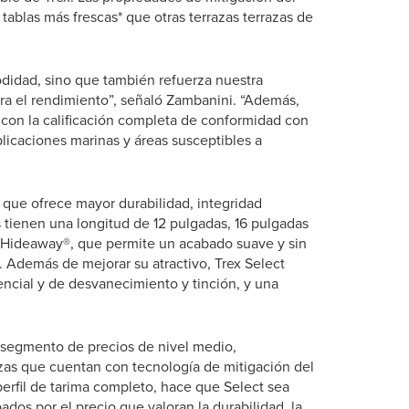
 tablas más frescas* que otras terrazas terrazas de
didad, sino que también refuerza nuestra
ra el rendimiento”, señaló Zambanini. “Además,
 con la calificación completa de conformidad con
aplicaciones marinas y áreas susceptibles a
o que ofrece mayor durabilidad, integridad
as tienen una longitud de 12 pulgadas, 16 pulgadas
x Hideaway®, que permite un acabado suave y sin
s. Además de mejorar su atractivo, Trex Select
encial y de desvanecimiento y tinción, y una
l segmento de precios de nivel medio,
zas que cuentan con tecnología de mitigación del
perfil de tarima completo, hace que Select sea
ados por el precio que valoran la durabilidad, la