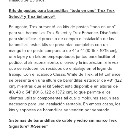
limitada de 25 años.
Kits de postes para barandillas “todo en uno” Trex Trex
Select® y Trex Enhance®
En agosto, Trex presentó los kits de postes “todo en uno”
para sus barandillas Trex Select
y Trex Enhance. Diseñados
para simplificar el proceso de compra e instalación de las
barandillas, estos kits se presentan completos con un
manguito de poste compuesto de 4” x 4” (10’15 x 10’15 cm),
una tapa y un faldón empaquetados juntos para facilitar el
pedido, el almacenamiento, el envío y la instalación, a la vez
que se reducen los residuos de embalaje en el lugar de
trabajo. Con el acabado Classic White de Trex, el kit Enhance
se presenta en una altura de barandillas estándar de 48” (122
cm), mientras que el kit Select está disponible en alturas de
40, 48 o 54” (101,6, 122 o 137,2 cm), lo que permite a los
clientes utilizar componentes tal cual o molduras según sea
necesario para una instalación rentable. En ambos casos, los
kits y soportes de barandillas se venden por separado.
Sistemas de barandillas de cable y vidrio sin marco Trex
Signature® X-Series™