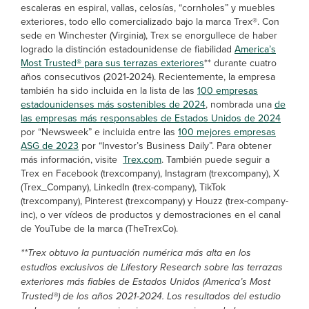
escaleras en espiral, vallas, celosías, “cornholes” y muebles
exteriores, todo ello comercializado bajo la marca Trex®. Con
sede en Winchester (Virginia), Trex se enorgullece de haber
logrado la distinción estadounidense de fiabilidad
America’s
Most Trusted® para sus terrazas exteriores
** durante cuatro
años consecutivos (2021-2024). Recientemente, la empresa
también ha sido incluida en la lista de las
100 empresas
estadounidenses más sostenibles de 2024
, nombrada una
de
las empresas más responsables de Estados Unidos de 2024
por “Newsweek” e incluida entre las
100 mejores empresas
ASG de 2023
por “Investor’s Business Daily”. Para obtener
más información, visite
Trex.com
. También puede seguir a
Trex en Facebook (trexcompany), Instagram (trexcompany), X
(Trex_Company), LinkedIn (trex-company), TikTok
(trexcompany), Pinterest (trexcompany) y Houzz (trex-company-
inc), o ver vídeos de productos y demostraciones en el canal
de YouTube de la marca (TheTrexCo).
**Trex obtuvo la puntuación numérica más alta en los
estudios exclusivos de Lifestory Research sobre las terrazas
exteriores más fiables de Estados Unidos (America’s Most
Trusted®) de los años 2021-2024. Los resultados del estudio