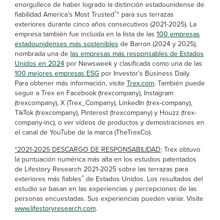
enorgullece de haber logrado la distinción estadounidense de
®
fiabilidad America’s Most Trusted
* para sus terrazas
exteriores durante cinco años consecutivos (2021-2025). La
empresa también fue incluida en la lista de las
100 empresas
estadounidenses más sostenibles
de Barron (2024 y 2025),
nombrada una de
las empresas más responsables de Estados
Unidos en 2024
por Newsweek y clasificada como una de las
100 mejores empresas ESG
por Investor’s Business Daily.
Para obtener más información, visite
Trex.com
. También puede
seguir a Trex en Facebook (trexcompany), Instagram
(trexcompany), X (Trex_Company), LinkedIn (trex-company),
TikTok (trexcompany), Pinterest (trexcompany) y Houzz (trex-
company-inc), o ver vídeos de productos y demostraciones en
el canal de YouTube de la marca (TheTrexCo).
*2021-2025 DESCARGO DE RESPONSABILIDAD
: Trex obtuvo
la puntuación numérica más alta en los estudios patentados
de Lifestory Research 2021-2025 sobre las terrazas para
®
exteriores más fiables
de Estados Unidos. Los resultados del
estudio se basan en las experiencias y percepciones de las
personas encuestadas. Sus experiencias pueden variar. Visite
www.lifestoryresearch.com
.