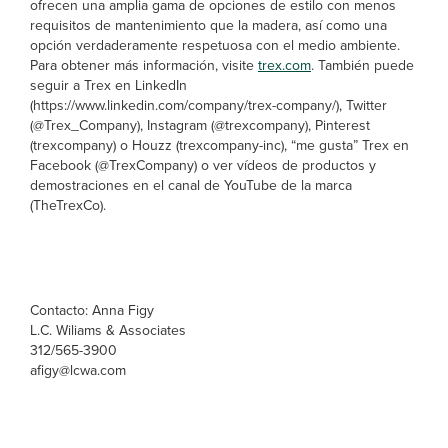
ofrecen una amplia gama de opciones de estilo con menos
requisitos de mantenimiento que la madera, así como una
opción verdaderamente respetuosa con el medio ambiente.
Para obtener más información, visite
trex.com
. También puede
seguir a Trex en LinkedIn
(https://www.linkedin.com/company/trex-company/), Twitter
(@Trex_Company), Instagram (@trexcompany), Pinterest
(trexcompany) o Houzz (trexcompany-inc), “me gusta” Trex en
Facebook (@TrexCompany) o ver vídeos de productos y
demostraciones en el canal de YouTube de la marca
(TheTrexCo).
Contacto: Anna Figy
L.C. Wiliams & Associates
312/565-3900
afigy@lcwa.com