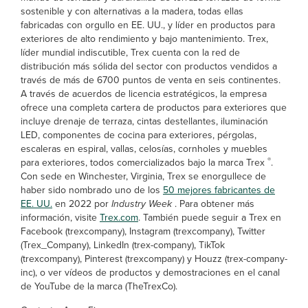
sostenible y con alternativas a la madera, todas ellas
fabricadas con orgullo en EE. UU., y líder en productos para
exteriores de alto rendimiento y bajo mantenimiento. Trex,
líder mundial indiscutible, Trex cuenta con la red de
distribución más sólida del sector con productos vendidos a
través de más de 6700 puntos de venta en seis continentes.
A través de acuerdos de licencia estratégicos, la empresa
ofrece una completa cartera de productos para exteriores que
incluye drenaje de terraza, cintas destellantes, iluminación
LED, componentes de cocina para exteriores, pérgolas,
escaleras en espiral, vallas, celosías, cornholes y muebles
®
para exteriores, todos comercializados bajo la marca Trex
.
Con sede en Winchester, Virginia, Trex se enorgullece de
haber sido nombrado uno de los
50 mejores fabricantes de
EE. UU.
en 2022 por
Industry Week
. Para obtener más
información, visite
Trex.com
. También puede seguir a Trex en
Facebook (trexcompany), Instagram (trexcompany), Twitter
(Trex_Company), LinkedIn (trex-company), TikTok
(trexcompany), Pinterest (trexcompany) y Houzz (trex-company-
inc), o ver vídeos de productos y demostraciones en el canal
de YouTube de la marca (TheTrexCo).