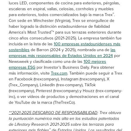
luces LED, componentes de cocina para exteriores, pérgolas,
escaleras en espiral, vallas, celosías, cornholes y muebles
®
para exteriores, todos comercializados bajo la marca Trex
.
Con sede en Winchester (Virginia), Trex se enorgullece de
haber logrado la distinción estadounidense de fiabilidad
®
America’s Most Trusted
* para sus terrazas exteriores durante
cinco años consecutivos (2021-2025). La empresa también fue
incluida en la lista de las
100 empresas estadounidenses más
sostenibles
de Barron (2024 y 2025), nombrada una de
las
empresas más responsables de Estados Unidos en 2024
por
Newsweek y clasificada como una de las
100 mejores
empresas ESG
por Investor’s Business Daily. Para obtener
más información, visite
Trex.com
. También puede seguir a Trex
en Facebook (trexcompany), Instagram (trexcompany), X
(Trex_Company), LinkedIn (trex-company), TikTok
(trexcompany), Pinterest (trexcompany) y Houzz (trex-company-
inc), o ver vídeos de productos y demostraciones en el canal
de YouTube de la marca (TheTrexCo).
**2021-2025 DESCARGO DE RESPONSABILIDAD
: Trex obtuvo
la puntuación numérica más alta en los estudios patentados
de Lifestory Research 2021-2025 sobre las terrazas para
®
exteriores más fiables
de Estados Unidos. Los resultados del