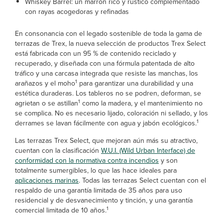
Whiskey Barrel: un marrón rico y rústico complementado
con rayas acogedoras y refinadas
En consonancia con el legado sostenible de toda la gama de
terrazas de Trex, la nueva selección de productos Trex Select
está fabricada con un 95 % de contenido reciclado y
recuperado, y diseñada con una fórmula patentada de alto
tráfico y una carcasa integrada que resiste las manchas, los
1
arañazos y el moho
para garantizar una durabilidad y una
estética duraderas. Los tableros no se podren, deforman, se
1
agrietan o se astillan
como la madera, y el mantenimiento no
se complica. No es necesario lijado, coloración ni sellado, y los
1
derrames se lavan fácilmente con agua y jabón ecológicos.
Las terrazas Trex Select, que mejoran aún más su atractivo,
cuentan con la clasificación
W.U.I. (Wild Urban Interface) de
conformidad con la normativa contra incendios
y son
totalmente sumergibles, lo que las hace ideales para
aplicaciones marinas
. Todas las terrazas Select cuentan con el
respaldo de una garantía limitada de 35 años para uso
residencial y de desvanecimiento y tinción, y una garantía
1
comercial limitada de 10 años.