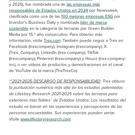
y 2025), fue nombrada una de
las empresas más
responsables de Estados Unidos en 2024
por Newsweek,
clasificada como una de las
100 mejores empresas ESG
por
Investor’s Business Daily y nombrada
líder de marca
sostenible
en la categoría de terrazas por Green Builder
o
Media por 15.
año consecutivo. Para obtener más
información, visite
Trex.com
. También puede seguir a Trex en
Facebook (trexcompany), Instagram (trexcompany), X
(Trex_Company), LinkedIn (trex-company), TikTok
(trexcompany), Pinterest (trexcompany) y Houzz (trex-company-
inc), o ver vídeos de productos y demostraciones en el canal
de YouTube de la marca (TheTrexCo).
**2021-2025 DESCARGO DE RESPONSABILIDAD
: Trex obtuvo
la puntuación numérica más alta en los estudios patentados
de Lifestory Research 2021-2025 sobre las terrazas para
®
exteriores más fiables
de Estados Unidos. Los resultados del
estudio se basan en las experiencias y percepciones de las
personas encuestadas. Sus experiencias pueden variar.
Visite
www.lifestoryresearch.com
.