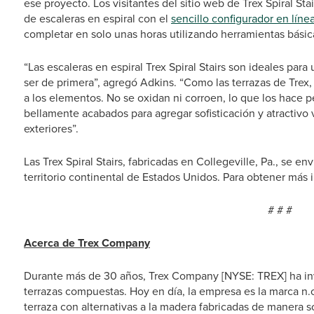
ese proyecto. Los visitantes del sitio web de Trex Spiral St
de escaleras en espiral con el
sencillo configurador en líne
completar en solo unas horas utilizando herramientas básic
“Las escaleras en espiral Trex Spiral Stairs son ideales par
ser de primera”, agregó Adkins. “Como las terrazas de Trex, 
a los elementos. No se oxidan ni corroen, lo que los hace p
bellamente acabados para agregar sofisticación y atractivo 
exteriores”.
Las Trex Spiral Stairs, fabricadas en Collegeville, Pa., se e
territorio continental de Estados Unidos. Para obtener más 
# # #
Acerca de Trex Company
Durante más de 30 años, Trex Company [NYSE: TREX] ha inv
terrazas compuestas. Hoy en día, la empresa es la marca n.o
terraza con alternativas a la madera fabricadas de manera so