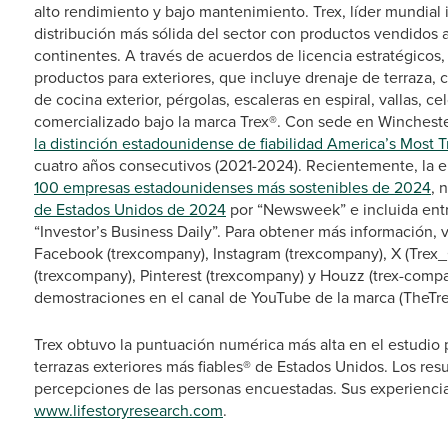
alto rendimiento y bajo mantenimiento. Trex, líder mundial i
distribución más sólida del sector con productos vendidos 
continentes. A través de acuerdos de licencia estratégicos
productos para exteriores, que incluye drenaje de terraza,
de cocina exterior, pérgolas, escaleras en espiral, vallas, c
comercializado bajo la marca Trex®. Con sede en Winchester
la distinción estadounidense de fiabilidad America’s Most 
cuatro años consecutivos (2021-2024). Recientemente, la em
100 empresas estadounidenses más sostenibles de 2024
, 
de Estados Unidos de 2024
por “Newsweek” e incluida ent
“Investor’s Business Daily”. Para obtener más información, v
Facebook (trexcompany), Instagram (trexcompany), X (Trex_
(trexcompany), Pinterest (trexcompany) y Houzz (trex-compa
demostraciones en el canal de YouTube de la marca (TheTr
Trex obtuvo la puntuación numérica más alta en el estudio
terrazas exteriores más fiables® de Estados Unidos. Los res
percepciones de las personas encuestadas. Sus experiencias
www.lifestoryresearch.com
.