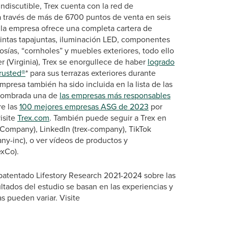
ndiscutible, Trex cuenta con la red de
a través de más de 6700 puntos de venta en seis
, la empresa ofrece una completa cartera de
 cintas tapajuntas, iluminación LED, componentes
elosías, “cornholes” y muebles exteriores, todo ello
 (Virginia), Trex se enorgullece de haber
logrado
Trusted®
* para sus terrazas exteriores durante
presa también ha sido incluida en la lista de las
nombrada una de
las empresas más responsables
re las
100 mejores empresas ASG de 2023
por
isite
Trex.com
. También puede seguir a Trex en
Company), LinkedIn (trex-company), TikTok
ny-inc), o ver vídeos de productos y
exCo).
 patentado Lifestory Research 2021-2024 sobre las
ultados del estudio se basan en las experiencias y
 pueden variar. Visite