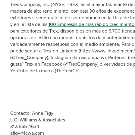
Trex Company, Inc. [NYSE: TREX] es el mayor fabricante del 
madera de alto rendimiento, con casi 30 años de experienci
exteriores se enorgullece de ser nombrada en la Lista de la
y en la lista de las
100 Empresas de más rápido crecimiento
para exteriores de Trex, disponibles en más de 6.700 tien
opciones de estilo con menos requisitos de mantenimiento
verdaderamente respetuosa con el medio ambiente. Para ob
puede seguir a Trex en LinkedIn (https://www.linkedin.com
(@Trex_Company), Instagram (@trexcompany), Pinterest (tr
gusta” Trex en Facebook (@TrexCompany) o ver vídeos de p
YouTube de la marca (TheTrexCo).
Contacto: Anna Figy
L.C. Williams & Associates
312/565-4634
afigy@lcwa.com