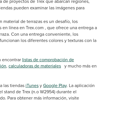
ea de proyectos de Trex que abarcan regiones,
viviendas pueden examinar las imágenes para
n material de terrazas es un desafío, los
s en línea en Trex.com
, que ofrece una entrega a
erraza. Con una entrega conveniente, los
ncionan los diferentes colores y texturas con la
n encontrar
listas de comprobación de
ción
,
calculadoras de materiales
y mucho más en
 a las tiendas
iTunes
y
Google Play
. La aplicación
el stand de Trex (n.o W2954) durante el
ndo. Para obtener más información, visite