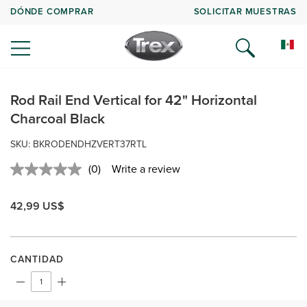
DÓNDE COMPRAR
SOLICITAR MUESTRAS
Rod Rail End Vertical for 42" Horizontal
Charcoal Black
SKU:
BKRODENDHZVERT37RTL
(0)
Write a review
No
rating
value.
42,99 US$
Same
page
link.
CANTIDAD