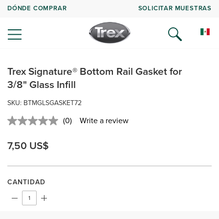
DÓNDE COMPRAR
SOLICITAR MUESTRAS
Trex Signature® Bottom Rail Gasket for
3/8" Glass Infill
SKU: BTMGLSGASKET72
(0)
Write a review
No
rating
value.
7,50 US$
Same
page
link.
CANTIDAD