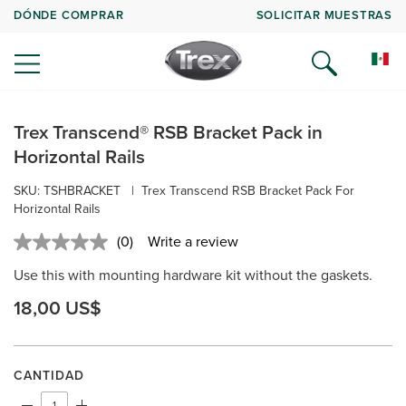
DÓNDE COMPRAR
SOLICITAR MUESTRAS
Trex Transcend® RSB Bracket Pack in
Horizontal Rails
SKU: TSHBRACKET
|
Trex Transcend RSB Bracket Pack For
Horizontal Rails
(0)
Write a review
No
rating
Use this with mounting hardware kit without the gaskets.
value.
Same
18,00 US$
page
link.
CANTIDAD