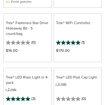
Envíos gratuitos
5
stars.
4
reviews
Trex® Fasteners Star Drive
Trex® WiFi Controller
Hideaway Bit - 5
count/bag
(0)
(1)
0.0
5.0
out
out
$16.00
$170.00
of
of
5
5
stars.
stars.
1
review
Trex® LED Riser Light in 4-
Trex® LED Post Cap Light
pack
+ 2 más
+ 2 más
(3)
(0)