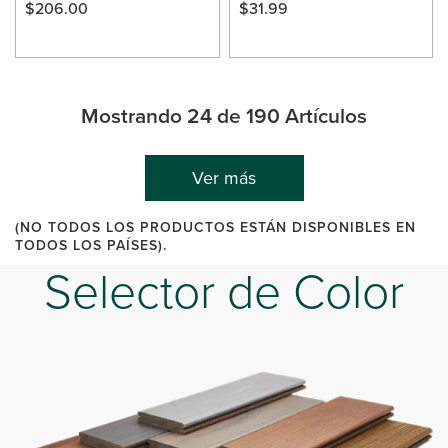
out
out
$206.00
$31.99
of
of
5
5
stars.
stars.
11
reviews
Mostrando 24 de 190 Artículos
Ver más
(NO TODOS LOS PRODUCTOS ESTÁN DISPONIBLES EN
TODOS LOS PAÍSES).
Selector de Color