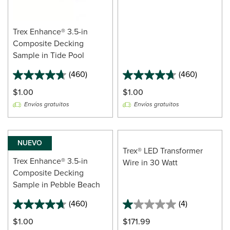
Trex Enhance® 3.5-in
Composite Decking
Sample in Tide Pool
(460)
(460)
$1.00
$1.00
Envíos gratuitos
Envíos gratuitos
NUEVO
Trex® LED Transformer
Trex Enhance® 3.5-in
Wire in 30 Watt
Composite Decking
Sample in Pebble Beach
(460)
(4)
1.0
out
$1.00
$171.99
of