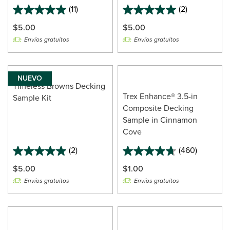
(11)
(2)
5.0
5.0
out
out
$5.00
$5.00
of
of
Envíos gratuitos
Envíos gratuitos
5
5
stars.
stars.
11
2
reviews
reviews
NUEVO
Timeless Browns Decking
Trex Enhance® 3.5-in
Sample Kit
Composite Decking
Sample in Cinnamon
Cove
(2)
(460)
5.0
out
$5.00
$1.00
of
Envíos gratuitos
Envíos gratuitos
5
stars.
2
reviews