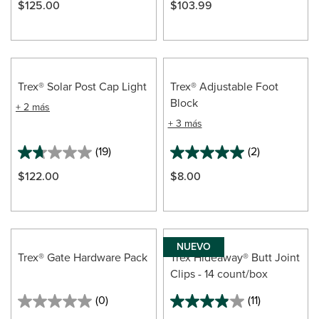
$125.00
$103.99
Trex® Solar Post Cap Light
Trex® Adjustable Foot
Block
+ 2 más
+ 3 más
(19)
(2)
1.7
5.0
out
out
$122.00
$8.00
of
of
5
5
stars.
stars.
19
2
reviews
reviews
NUEVO
Trex® Gate Hardware Pack
Trex Hideaway® Butt Joint
Clips - 14 count/box
(0)
(11)
0.0
3.9