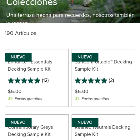
Colecciones
Una terraza hecha para recuerdos, nosotros también
lo vemos.
190 Artículos
NUEVO
NUEVO
Enhance® Essentials
SunComfortable™ Decking
Decking Sample Kit
Sample Kit
(12)
(2)
4.9
5.0
out
out
$5.00
$5.00
of
of
Envíos gratuitos
Envíos gratuitos
5
5
stars.
stars.
12
2
reviews
reviews
NUEVO
NUEVO
Contemporary Greys
Refined Neutrals Decking
Decking Sample Kit
Sample Kit